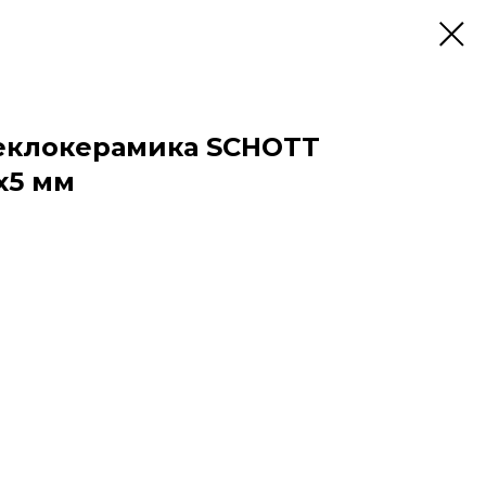
еклокерамика SCHOTT
х5 мм