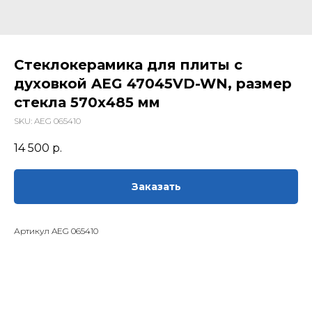
Стеклокерамика для плиты с
духовкой AEG 47045VD-WN, размер
стекла 570х485 мм
SKU:
AEG 065410
14 500
р.
Заказать
Артикул AEG 065410