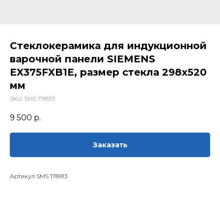
Стеклокерамика для индукционной
варочной панели SIEMENS
EX375FXB1E, размер стекла 298х520
мм
SKU:
SMS 178913
9 500
р.
Заказать
Артикул SMS 178913