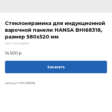
Стеклокерамика для индукционной
варочной панели HANSA BHI68318,
размер 580х520 мм
SKU:
HNS 095108
14 500
р.
Заказать
Артикул HNS 095108